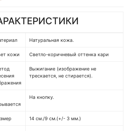
АРАКТЕРИСТИКИ
атериал
Натуральная кожа.
вет кожи
Светло-коричневый оттенка кари
етод
Выжигание (изображение не
есения
трескается, не стирается).
бражения
На кнопку.
рывается
азмер
14 см./9 см.(+/- 3 мм.)