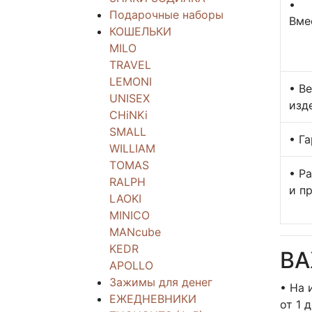
•
Подарочные наборы
Вме
КОШЕЛЬКИ
MILO
TRAVEL
LEMONI
• В
UNISEX
изд
CHiNKi
SMALL
• Г
WILLIAM
TOMAS
• Р
RALPH
и п
LAOKI
MINICO
MANcube
KEDR
В
APOLLO
Зажимы для денег
• На 
ЕЖЕДНЕВНИКИ
от 1 