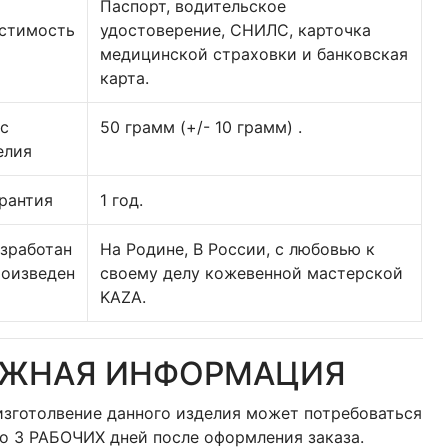
Паспорт, водительское
стимость
удостоверение, СНИЛС, карточка
медицинской страховки и банковская
карта.
ес
50 грамм (+/- 10 грамм) .
елия
арантия
1 год.
азработан
На Родине, В России, с любовью к
роизведен
своему делу кожевенной мастерской
KAZA.
АЖНАЯ ИНФОРМАЦИЯ
изготолвение данного изделия может потребоваться
до 3 РАБОЧИХ дней после оформления заказа.