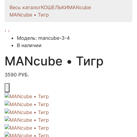
Весь каталог
КОШЕЛЬКИ
MANcube
MANcube • Тигр
‹
›
Модель: mancube-3-4
В наличии
MANcube • Тигр
3590 РУБ.